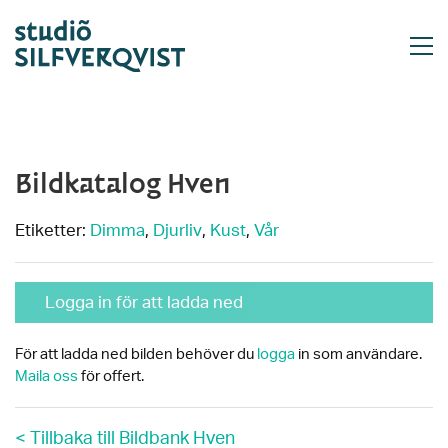
Bildkatalog Hven
Etiketter:
Dimma
,
Djurliv
,
Kust
,
Vår
Logga in för att ladda ned
För att ladda ned bilden behöver du
logga
in som användare.
Maila oss
för offert.
< Tillbaka till Bildbank Hven