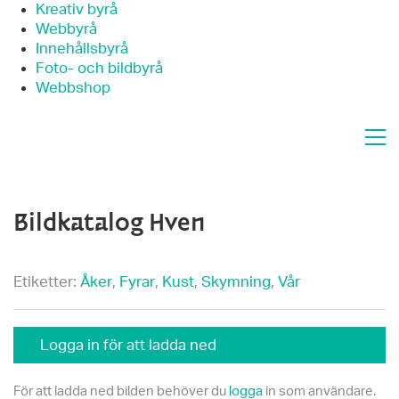
Kreativ byrå
Webbyrå
Innehållsbyrå
Foto- och bildbyrå
Webbshop
Bildkatalog Hven
Etiketter:
Åker
,
Fyrar
,
Kust
,
Skymning
,
Vår
Logga in för att ladda ned
För att ladda ned bilden behöver du
logga
in som användare.