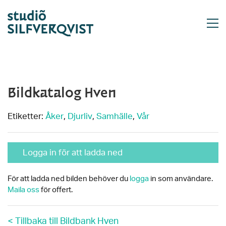
Bildkatalog Hven
Etiketter:
Åker
,
Djurliv
,
Samhälle
,
Vår
Logga in för att ladda ned
För att ladda ned bilden behöver du
logga
in som användare.
Maila oss
för offert.
< Tillbaka till Bildbank Hven