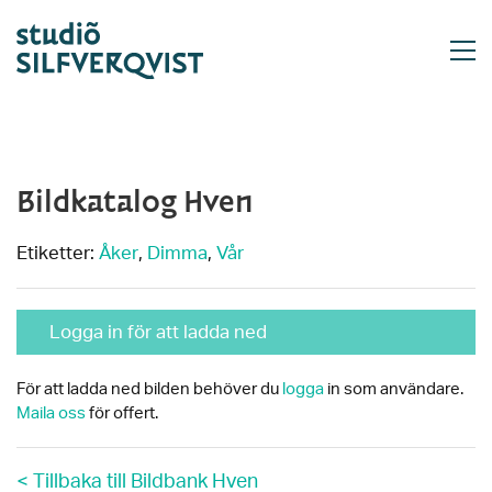
Bildkatalog Hven
Etiketter:
Åker
,
Dimma
,
Vår
Logga in för att ladda ned
För att ladda ned bilden behöver du
logga
in som användare.
Maila oss
för offert.
< Tillbaka till Bildbank Hven