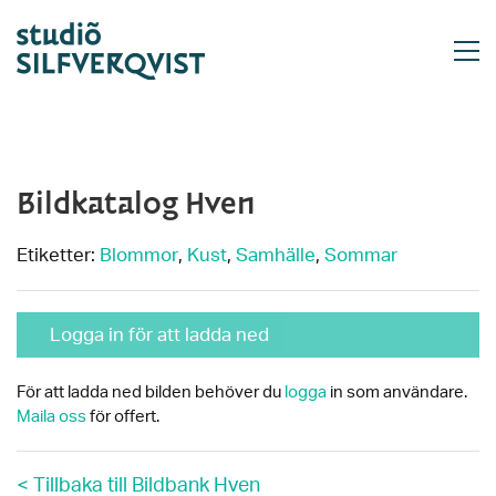
Bildkatalog Hven
Etiketter:
Blommor
,
Kust
,
Samhälle
,
Sommar
Logga in för att ladda ned
För att ladda ned bilden behöver du
logga
in som användare.
Maila oss
för offert.
< Tillbaka till Bildbank Hven