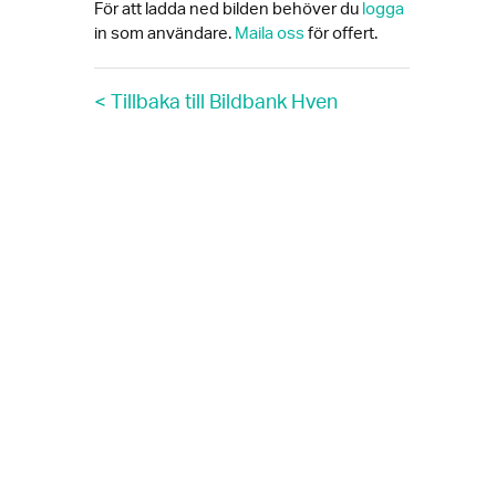
För att ladda ned bilden behöver du
logga
in som användare.
Maila oss
för offert.
< Tillbaka till Bildbank Hven