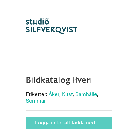
Bildkatalog Hven
Etiketter:
Åker
,
Kust
,
Samhälle
,
Sommar
Logga in för att ladda ned