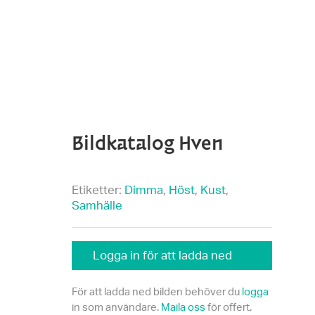
Bildkatalog Hven
Etiketter:
Dimma
,
Höst
,
Kust
,
Samhälle
Logga in för att ladda ned
För att ladda ned bilden behöver du
logga
in som användare.
Maila oss
för offert.