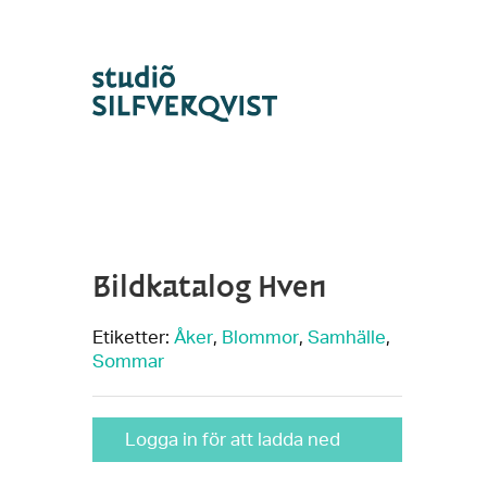
Bildkatalog Hven
Etiketter:
Åker
,
Blommor
,
Samhälle
,
Sommar
Logga in för att ladda ned