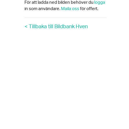
För att ladda ned bilden behöver du
logga
in som användare.
Maila oss
för offert.
< Tillbaka till Bildbank Hven