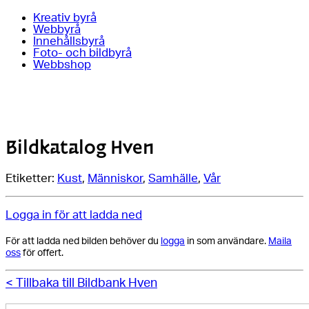
Kreativ byrå
Webbyrå
Innehållsbyrå
Foto- och bildbyrå
Webbshop
Bildkatalog Hven
Etiketter:
Kust
,
Människor
,
Samhälle
,
Vår
Logga in för att ladda ned
För att ladda ned bilden behöver du
logga
in som användare.
Maila
oss
för offert.
< Tillbaka till Bildbank Hven