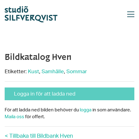
Bildkatalog Hven
Etiketter:
Kust
,
Samhälle
,
Sommar
Logga in för att ladda ned
För att ladda ned bilden behöver du
logga
in som användare.
Maila oss
för offert.
< Tillbaka till Bildbank Hven