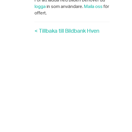
För att ladda ned bilden behöver du
logga
in som användare.
Maila oss
för
offert.
< Tillbaka till Bildbank Hven