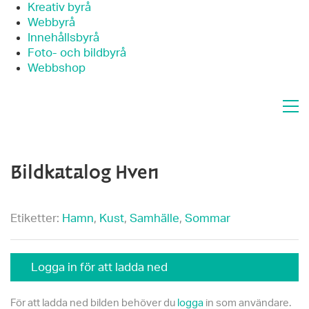
Kreativ byrå
Webbyrå
Innehållsbyrå
Foto- och bildbyrå
Webbshop
Bildkatalog Hven
Etiketter:
Hamn
,
Kust
,
Samhälle
,
Sommar
Logga in för att ladda ned
För att ladda ned bilden behöver du
logga
in som användare.