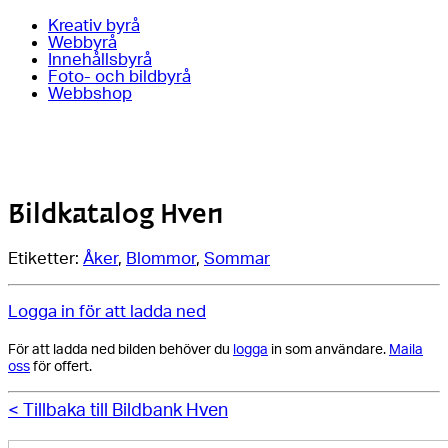
Kreativ byrå
Webbyrå
Innehållsbyrå
Foto- och bildbyrå
Webbshop
Bildkatalog Hven
Etiketter:
Åker
,
Blommor
,
Sommar
Logga in för att ladda ned
För att ladda ned bilden behöver du
logga
in som användare.
Maila
oss
för offert.
< Tillbaka till Bildbank Hven