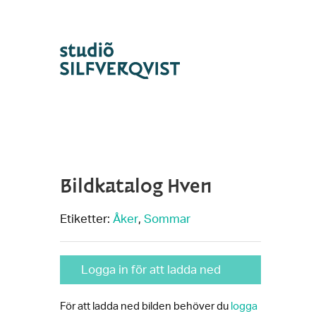
Bildkatalog Hven
Etiketter:
Åker
,
Sommar
Logga in för att ladda ned
För att ladda ned bilden behöver du
logga