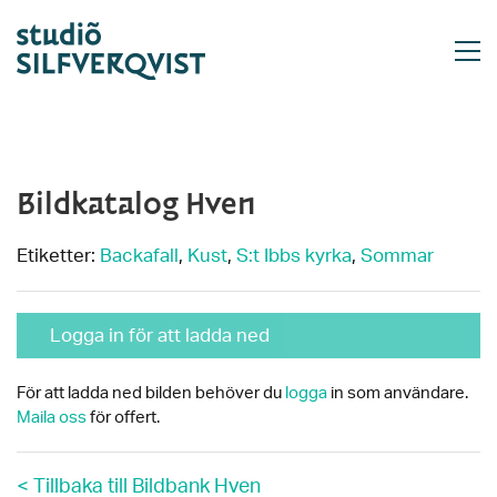
Bildkatalog Hven
Etiketter:
Backafall
,
Kust
,
S:t Ibbs kyrka
,
Sommar
Logga in för att ladda ned
För att ladda ned bilden behöver du
logga
in som användare.
Maila oss
för offert.
< Tillbaka till Bildbank Hven