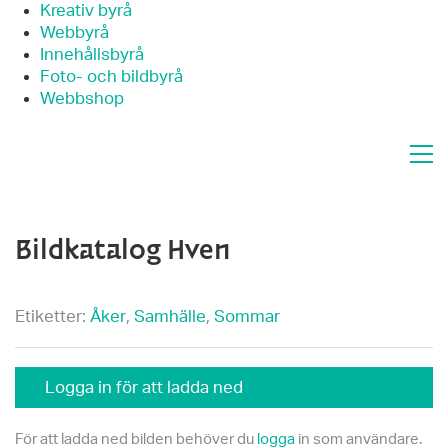
Kreativ byrå
Webbyrå
Innehållsbyrå
Foto- och bildbyrå
Webbshop
Bildkatalog Hven
Etiketter:
Åker
,
Samhälle
,
Sommar
Logga in för att ladda ned
För att ladda ned bilden behöver du
logga
in som användare.