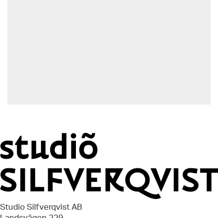
Studio Silfverqvist AB
Landsvägen 229