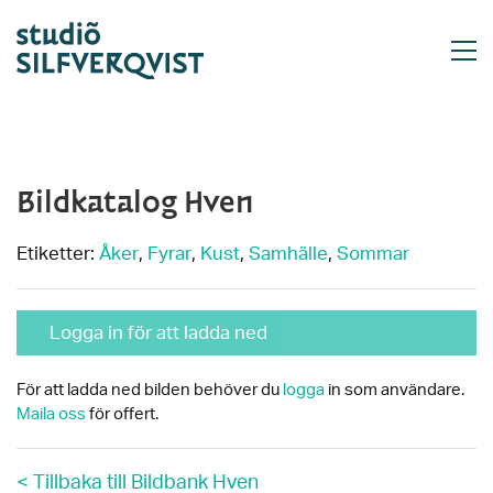
Bildkatalog Hven
Etiketter:
Åker
,
Fyrar
,
Kust
,
Samhälle
,
Sommar
Logga in för att ladda ned
För att ladda ned bilden behöver du
logga
in som användare.
Maila oss
för offert.
< Tillbaka till Bildbank Hven