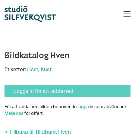
Bildkatalog Hven
Etiketter:
Höst
,
Kust
Logga in för att ladda ned
För att ladda ned bilden behöver du
logga
in som användare.
Maila oss
för offert.
< Tillbaka till Bildbank Hven