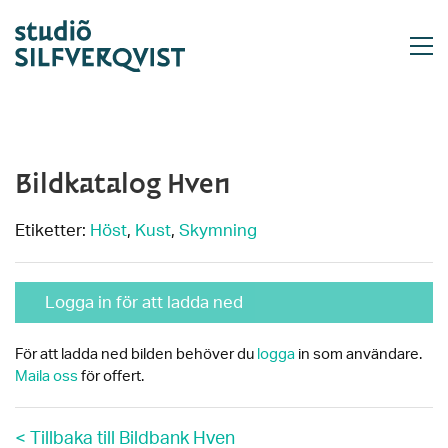
Bildkatalog Hven
Etiketter:
Höst
,
Kust
,
Skymning
Logga in för att ladda ned
För att ladda ned bilden behöver du
logga
in som användare.
Maila oss
för offert.
< Tillbaka till Bildbank Hven