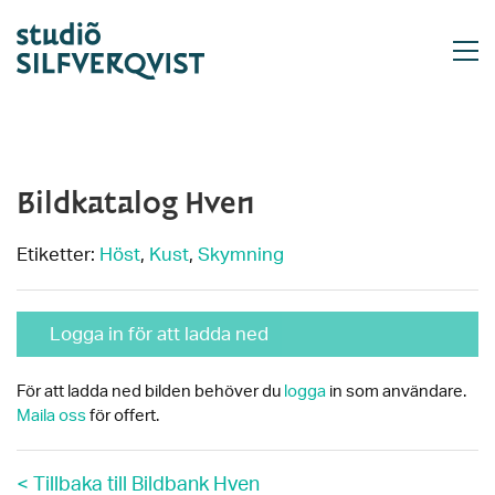
Bildkatalog Hven
Etiketter:
Höst
,
Kust
,
Skymning
Logga in för att ladda ned
För att ladda ned bilden behöver du
logga
in som användare.
Maila oss
för offert.
< Tillbaka till Bildbank Hven