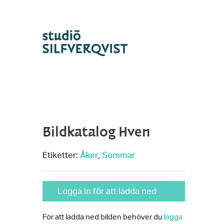
Bildkatalog Hven
Etiketter:
Åker
,
Sommar
Logga in för att ladda ned
För att ladda ned bilden behöver du
logga